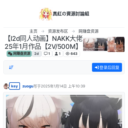
跳转至内容
真紅の資源討論組
主页
资源发布区
网赚盘资源
【l2d同人动画】NAKK大佬
25年1月作品【2V/500M】
网赚盘资源
2d
1
1
643
登录后回复
key
zuogu
写于
2025年1月14日 上午10:39
最后由 编辑
离线