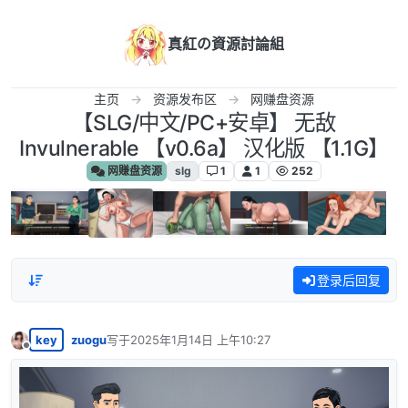
跳转至内容
真紅の資源討論組
主页
资源发布区
网赚盘资源
【SLG/中文/PC+安卓】 无敌
Invulnerable 【v0.6a】 汉化版 【1.1G】
网赚盘资源
slg
1
1
252
登录后回复
key
zuogu
写于
2025年1月14日 上午10:27
最后由 编辑
离线