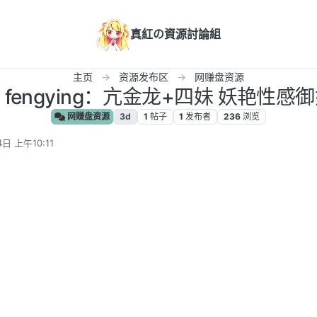
真紅の資源討論組
主页
资源发布区
网赚盘资源
M] fengying：亢金龙+四妹 妖艳性感
网赚盘资源
3d
1
帖子
1
发布者
236
浏览
4日 上午10:11