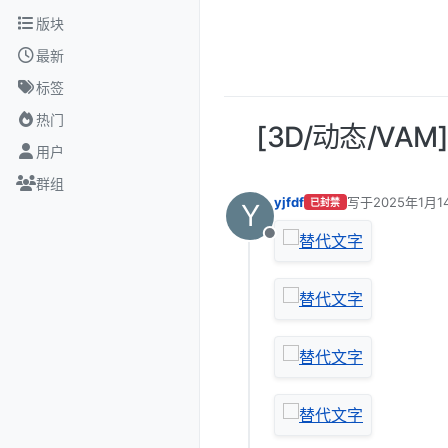
跳转至内容
版块
最新
标签
热门
[3D/动态/VA
用户
群组
yjfdf
写于
2025年1月1
已封禁
Y
最后由 编辑
离线