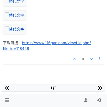
下载链接：
https://www.116pan.com/viewfile.php?
file_id=118448
0
1 / 1