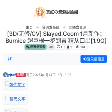
跳转至内容
真紅の資源討論組
主页
资源发布区
网赚盘资源
[3D/无修/CV] Slayed.Coom 1月新作：
Burnice 超巨根一步到胃 精从口出[1.9G]
网赚盘资源
3d
1
1
161
登录后回复
yjfdf
写于
2025年1月14日 上午10:07
Y
已封禁
最后由 编辑
离线