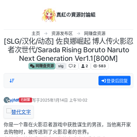
跳转至内容
真紅の資源討論組
主页
资源发布区
网赚盘资源
[SLG/汉化/动态] 佐良娜崛起 博人传火影忍
者次世代/Sarada Rising Boruto Naruto
Next Generation Ver1.1[800M]
网赚盘资源
slg
2
2
583
登录后回复
yjfdf
写于
2025年1月14日 上午10:02
Y
已封禁
最后由 编辑
离线
你是一个靠在火影忍者游戏中获胜谋生的男孩，当他离开家
去购物时，被传送到了火影忍者的世界。