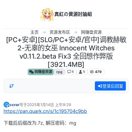
跳转至内容
真紅の資源討論組
主页
资源发布区
网赚盘资源
[PC+安卓][SLG/PC+安卓/官中]调教赫敏
2-无辜的女巫 Innocent Witches
v0.11.2.beta Fix3 全回想作弊版
[3921.4MB]
网赚盘资源
rpg
1
1
479
登录后回复
ccrar
写于
2025年1月14日 上午9:29
C
最后由 编辑
离线
https://pan.quark.cn/s/1c195704c9bb
下载后后缀改为.7z, 解压密码：mg