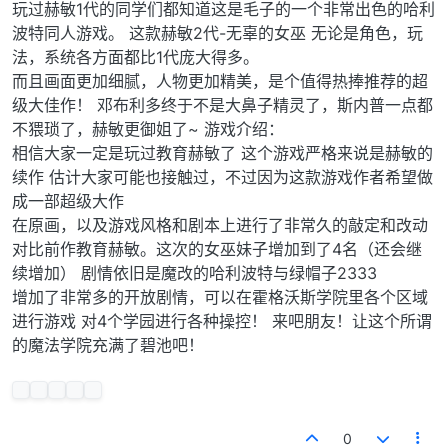
玩过赫敏1代的同学们都知道这是毛子的一个非常出色的哈利
波特同人游戏。 这款赫敏2代-无辜的女巫 无论是角色，玩
法，系统各方面都比1代庞大得多。
而且画面更加细腻，人物更加精美，是个值得热捧推荐的超
级大佳作！ 邓布利多终于不是大鼻子精灵了，斯内普一点都
不猥琐了，赫敏更御姐了~ 游戏介绍：
相信大家一定是玩过教育赫敏了 这个游戏严格来说是赫敏的
续作 估计大家可能也接触过，不过因为这款游戏作者希望做
成一部超级大作
在原画，以及游戏风格和剧本上进行了非常久的敲定和改动
对比前作教育赫敏。这次的女巫妹子增加到了4名（还会继
续增加） 剧情依旧是魔改的哈利波特与绿帽子2333
增加了非常多的开放剧情，可以在霍格沃斯学院里各个区域
进行游戏 对4个学园进行各种操控！ 来吧朋友！让这个所谓
的魔法学院充满了碧池吧！
0