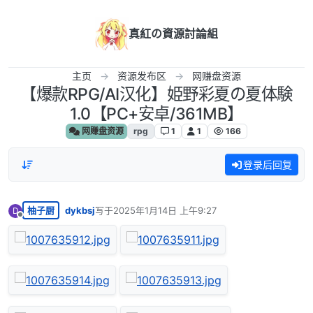
跳转至内容
真紅の資源討論組
主页
资源发布区
网赚盘资源
【爆款RPG/AI汉化】姫野彩夏の夏体験
1.0【PC+安卓/361MB】
网赚盘资源
rpg
1
1
166
登录后回复
柚子厨
dykbsj
写于
2025年1月14日 上午9:27
D
最后由 编辑
离线