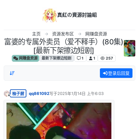
跳转至内容
真紅の資源討論組
主页
资源发布区
网赚盘资源
富婆的专属外卖员（爱不释手）(80集)
[最新下架擦边短剧]
网赚盘资源
最新下架擦边短剧
1
1
257
登录后回复
柚子厨
qq861092
写于
2025年1月14日 上午6:03
最后由 编辑
离线