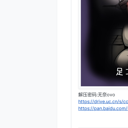
解压密码:无奈ovo
https://drive.uc.cn/s
https://pan.baidu.co