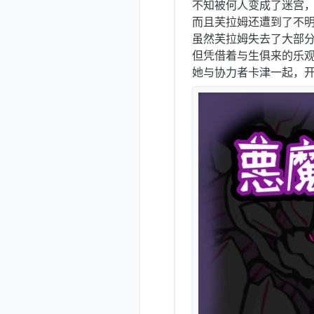
不知被何人变成了迷宫
而且芙拉姆还遭到了不
虽然芙拉姆失去了大部
但凭借着与生俱来的乐
她与协力者卡津一起，