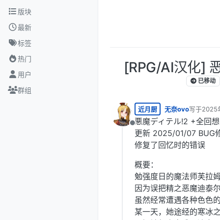
跳转至内容
版块
最新
标签
热门
[RPG/AI汉化]
用户
已移动
群组
近月厨
无奈ovo
写于
2025
最后由 编
悪魔ディテル!2 +全回
离线
更新 2025/01/07 BU
修复了回忆时的错误
概要：
勉强度日的魔法师芙拉
因为误把精之恶魔迪泰
虽然经常遭遇各种色色
某一天，她途经的寒冰