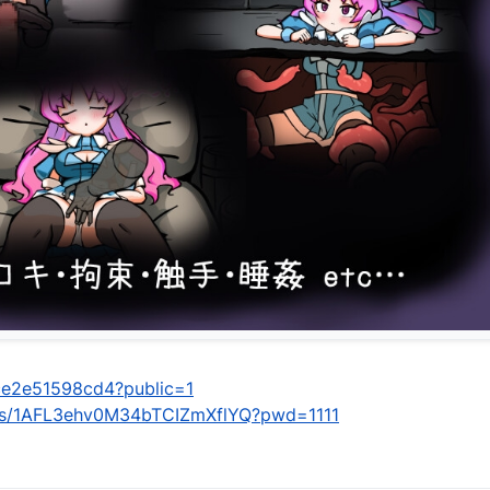
/cce2e51598cd4?public=1
m/s/1AFL3ehv0M34bTCIZmXflYQ?pwd=1111