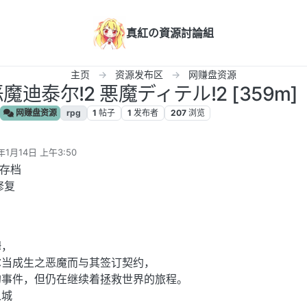
真紅の資源討論組
主页
资源发布区
网赚盘资源
 恶魔迪泰尔!2 悪魔ディテル!2 [359m]
网赚盘资源
rpg
1
帖子
1
发布者
207
浏览
年1月14日 上午3:50
辑
想存档
G修复
姆，
尔当成生之恶魔而与其签订契约，
的事件，但仍在继续着拯救世界的旅程。
之城