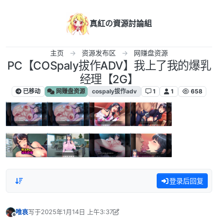
跳转至内容
真紅の資源討論組
主页
资源发布区
网赚盘资源
PC【COSpaly拔作ADV】我上了我的爆乳
经理【2G】
已移动
网赚盘资源
cospaly拔作adv
1
1
658
登录后回复
唯哀
写于
2025年1月14日 上午3:37
最后由 唯哀 编辑
2025年1月13日 下午9:38