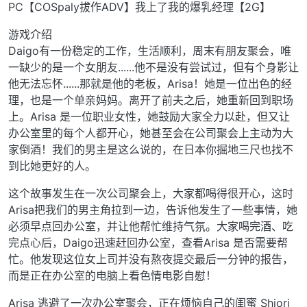
离线
PC【COSpaly拔作ADV】我上了我的爆乳经理【2G】
游戏介绍
Daigo有一份稳定的工作，生活顺利，周末有朋友聚会，唯
一缺少的是一个女朋友......他不是没有尝试过，但有个身影让
他无法忘怀......那就是他的老板，Arisa！她是一位出色的经
理，也是一个单亲妈妈。离开了前夫之后，她重新回到职场
上。Arisa 是一位职业女性，她鼓励大家全力以赴，但又让
办公室里的每个人都开心，她甚至会在公司聚会上主动为大
家倒酒！我们的男主是这么说的，在日本你掘地三尺也找不
到比她更好的人。
这个故事发生在一次公司聚会上，大家都喝得很开心，这时
Arisa把我们的男主角拉到一边，告诉他发生了一些事情，她
必须早点回办公室，并让他帮忙维持气氛。大家喝完酒、吃
完点心后，Daigo迅速赶回办公室，查看Arisa 是否需要帮
忙。他发现这位女上司并没有熬夜提交最后一分钟的报告，
而是正在办公室的电脑上看色情电影自慰！
Arisa 逃避了一次办公室聚会，正在烦恼自己的闺蜜 Shiori