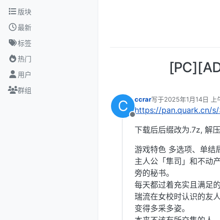
跳转至内容
版块
最新
标签
热门
[PC][
用户
群组
ccrar
写于
2025年1月14日 上午
C
最后由 编辑
https://pan.quark.cn/
离线
下载后后缀改为.7z, 解
游戏特色 多选项、单结
主人公「隼司」和不动
旁的秘书。
每天都过着充实且满足
瑞流在女校时认识的友
变得多采多姿。