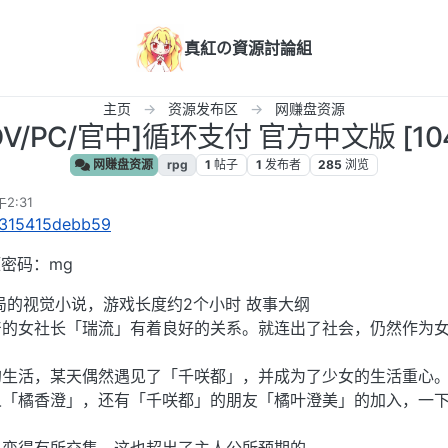
真紅の資源討論組
主页
资源发布区
网赚盘资源
ADV/PC/官中]循环支付 官方中文版 [104
网赚盘资源
rpg
1
帖子
1
发布者
285
浏览
2:31
s/315415debb59
压密码：mg
局的视觉小说，游戏长度约2个小时 故事大纲
产的女社长「瑞流」有着良好的关系。就连出了社会，仍然作为
的生活，某天偶然遇见了「千咲都」，并成为了少女的生活重心
人「橘香澄」，还有「千咲都」的朋友「橘叶澄美」的加入，一