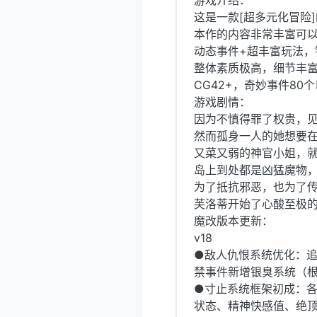
游戏介绍：
这是一款[超多元化冒险]
本作的内容非常丰富可以
动态事件+超丰富玩法，
整体素质极高，细节丰富
CG42+，奇妙事件80
游戏剧情：
因为不慎得罪了权贵，
然而孤身一人的她想要
又菜又弱的神官小姐，
岛上到处都是凶猛魔物
为了抵抗邪恶，也为了
芙洛蒂开始了心酸至极的
魔改版本更新：
v18
●敌人仇恨系统优化：
禁事件新增银臭系统（
●寸止系统框架初成：
状态、精神快感值、绝