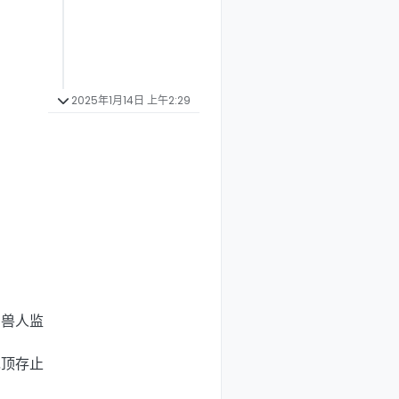
2025年1月14日 上午2:29
、兽人监
绝顶存止