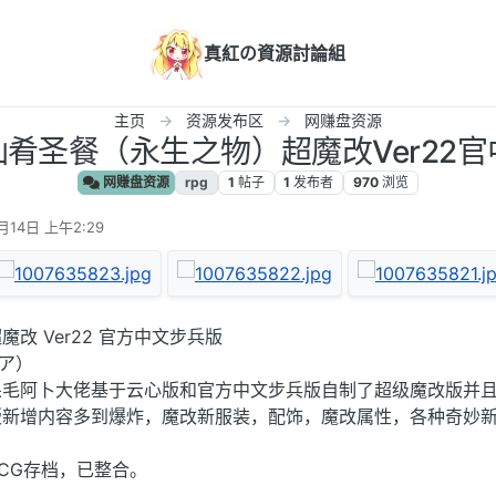
真紅の資源討論組
主页
资源发布区
网赚盘资源
仙肴圣餐（永生之物）超魔改Ver22官
网赚盘资源
rpg
1
帖子
1
发布者
970
浏览
月14日 上午2:29
改 Ver22 官方中文步兵版
シア）
呆毛阿卜大佬基于云心版和官方中文步兵版自制了超级魔改版并
版新增内容多到爆炸，魔改新服装，配饰，魔改属性，各种奇妙
CG存档，已整合。