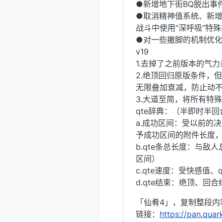
●新增地下街BQ脱出事
●取消精神值系统、新
战斗中使用“深呼吸”特
●对一些撇脚的机制优
v19
1.去掉了之前版本的气
2.绝顶回归原版条件，
无限叠加衰减，防止动
3.大道至简，将所有特殊技
qte辞典：（半即时半回
a.成功区间：受以前的
予成功区间的附件长度，
b.qte条总长度：与
区间）
c.qte速度：受快感值
d.qte结束：绝顶、回
「仙肴4」，复制整段内
链接：
https://pan.qua