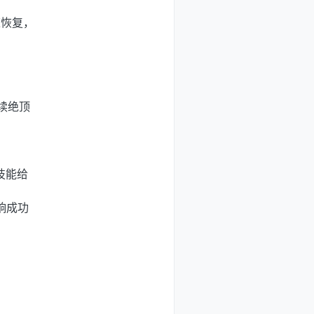
速恢复，
续绝顶
技能给
响成功