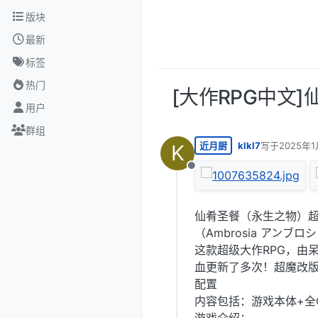
跳转至内容
版块
最新
标签
热门
[大作RPG中文]
用户
群组
近月厨
klkl7
写于
2025年1
K
最后由 编辑
离线
仙肴圣餐（永生之物）超魔
（Ambrosia アンブロ
这款超级大作RPG，由
血更新了多次！超魔改
配置
内容包括：游戏本体+全