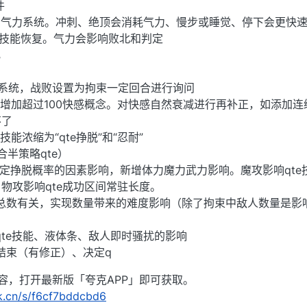
件
增气力系统。冲刺、绝顶会消耗气力、慢步或睡觉、停下会更快
殊技能恢复。气力会影响败北和判定
化
力系统，战败设置为拘束一定回合进行询问
但增加超过100快感概念。对快感自然衰减进行再补正，如添加连
不了
能浓缩为“qte挣脱”和“忍耐”
合半策略qte）
决定挣脱概率的因素影响，新增体力魔力武力影响。魔攻影响qte
物攻影响qte成功区间常驻长度。
敌人总数有关，实现数量带来的难度影响（除了拘束中敌人数量是影
、qte技能、液体条、敌人即时骚扰的影响
合结束（有修正）、决定q
容，打开最新版「夸克APP」即可获取。
rk.cn/s/f6cf7bddcbd6