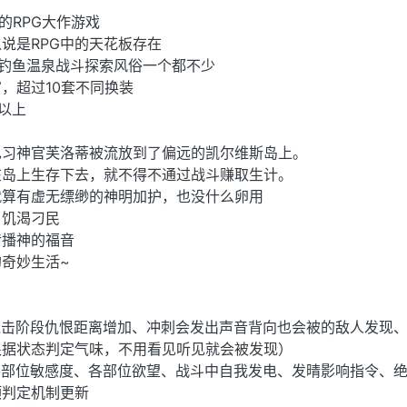
的RPG大作游戏
说是RPG中的天花板存在
钓鱼温泉战斗探索风俗一个都不少
，超过10套不同换装
个以上
见习神官芙洛蒂被流放到了偏远的凯尔维斯岛上。
在岛上生存下去，就不得不通过战斗赚取生计。
就算有虚无缥缈的神明加护，也没什么卵用
，饥渴刁民
传播神的福音
奇妙生活~
追击阶段仇恨距离增加、冲刺会发出声音背向也会被的敌人发现
根据状态判定气味，不用看见听见就会被发现）
各部位敏感度、各部位欲望、战斗中自我发电、发晴影响指令、
顶判定机制更新