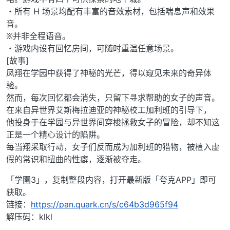
・所有 H 场景均配有丰富的音效素材，包括喘息声和效果
音。
※并非全程语音。
・游戏内设有回忆房间，可随时重温任意场景。
[故事]
凤翔在学园中获得了神秘的光芒，得以窥见未来的奇异体
验。
然而，每次回忆都会消失，只留下寻求帮助的女子的声音。
在来自异世界艾斯梅拉迪亚的神秘校工加利班的引导下，
他投身于在学园与异世界间穿梭拯救女子的冒险，却不知这
正是一个精心设计的陷阱。
每当翔采取行动，女子们反而成为加利班的猎物，被植入虚
假的常识和扭曲的性癖，逐渐被夺走。
「学園3」，复制整段内容，打开最新版「夸克APP」即可
获取。
链接：
https://pan.quark.cn/s/c64b3d965f94
解压码：klkl