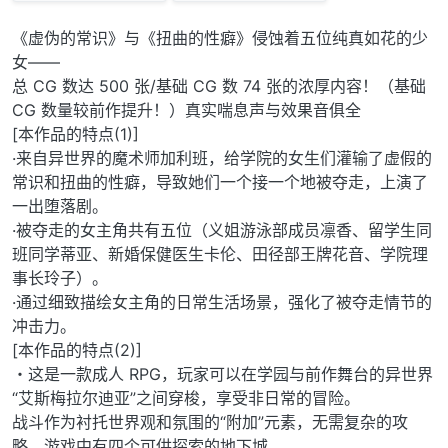
《虚伪的常识》与《扭曲的性癖》侵蚀着五位纯真如花的少
女——
总 CG 数达 500 张/基础 CG 数 74 张的浓厚内容！（基础
CG 数量较前作提升！）真实喘息声与效果音俱全
[本作品的特点(1)]
·来自异世界的魔术师加利班，给学院的女生们灌输了虚假的
常识和扭曲的性癖，导致她们一个接一个地被夺走，上演了
一出堕落剧。
·被夺走的女主角共有五位（义姐游泳部成员凛香、留学生同
班同学蒂亚、新婚保健医生卡伦、田径部王牌花音、学院理
事长玲子）。
·通过细致描绘女主角的日常生活场景，强化了被夺走情节的
冲击力。
[本作品的特点(2)]
・这是一款成人 RPG，玩家可以在学园与前作舞台的异世界
“艾斯梅拉尔迪亚”之间穿梭，享受非日常的冒险。
战斗作为衬托世界观和氛围的“附加”元素，无需复杂的攻
略。游戏中有四个可供探索的地下城。