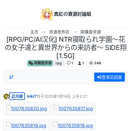
跳转至内容
真紅の資源討論組
主页
资源发布区
网赚盘资源
[RPG/PC/AI汉化] NTR寝取られ学園～花
の女子達と異世界からの来訪者～ SIDE翔
[1.5G]
网赚盘资源
rpg
1
1
246
登录后回复
近月厨
klkl7
写于
2025年1月14日 上午2:27
K
最后由 编辑
离线