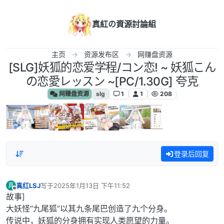
跳转至内容
真紅の資源討論組
主页
资源发布区
网赚盘资源
[SLG]妖狐的恋爱学程/コン恋! ~ 妖狐こん
の恋愛レッスン ~[PC/1.30G] 夸克
网赚盘资源
slg
1
1
208
登录后回复
真红LSJ
写于
2025年1月13日 下午11:52
真
最后由 编辑
离线
故事]
大妖怪“九尾狐”以其九条尾巴创造了九个分身。
传说中，妖狐的分身拥有实现人类愿望的力量。