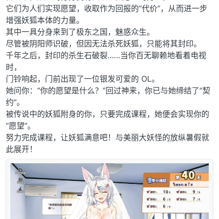
它们为人们实现愿望，收取作为回报的“代价”，从而进一步
增强妖狐本体的力量。
其中一具分身来到了极东之国，魅惑众生。
尽管被阴阳师识破，但因无法杀死妖狐，只能将其封印。
千年之后，封印的杀生石破裂……当你百无聊赖地看着电视
时，
门铃响起，门前出现了一位银发可爱的 OL。
她问你：“你的愿望是什么？”回过神来，你已与她缔结了“契
约”。
被传说中的妖狐附身的你，只要完成课程，她便会实现你的
“愿望”。
努力完成课程，让妖狐满意吧！与美丽大妖怪的放纵暑假就
此展开！