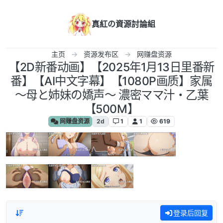
跳转至内容
真紅の資源討論組
主页
资源发布区
网赚盘资源
【2D新番动画】【2025年1月13日里番新
番】【AI中文字幕】【1080P画质】家属
～母と姉妹の嬌声～ 濃密ママ汁・乙葉
【500M】
网赚盘资源
2d
1
1
619
登录后回复