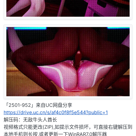
「2501-952」来自UC网盘分享
https://drive.uc.cn/s/af4c0f8f5e544?public=1
解压码：无敌牛头人酋长
视频格式只能更改(ZIP),如提示文件损坏，可直接右键解压到
本地手机则长按,或者更新一下WinRAR7.0解压器