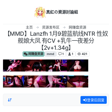
跳转至内容
真紅の資源討論組
主页
资源发布区
网赚盘资源
【MMD】Lanzfh 1月9碧蓝航线NTR 性奴
舰娘大凤 有CV +乳牛一夜差分
【2v+1.34g】
网赚盘资源
mmd
1
1
421
登录后回复