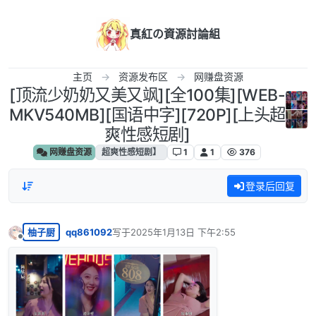
跳转至内容
真紅の資源討論組
主页
资源发布区
网赚盘资源
[顶流少奶奶又美又飒][全100集][WEB-
MKV540MB][国语中字][720P][上头超
爽性感短剧]
网赚盘资源
超爽性感短剧】
1
1
376
登录后回复
柚子厨
qq861092
写于
2025年1月13日 下午2:55
最后由 编辑
离线