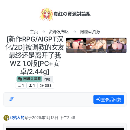
跳转至内容
真紅の資源討論組
主页
资源发布区
网赚盘资源
[新作RPG/AIGPT汉
化/2D]被调教的女友
最终还是离开了我
WZ 1.0版[PC+安
卓/2.44g]
网赚盘资源
rpg
1
1
383
登录后回复
尼姑人的
写于
2025年1月13日 下午2:46
尼
最后由 编辑
离线