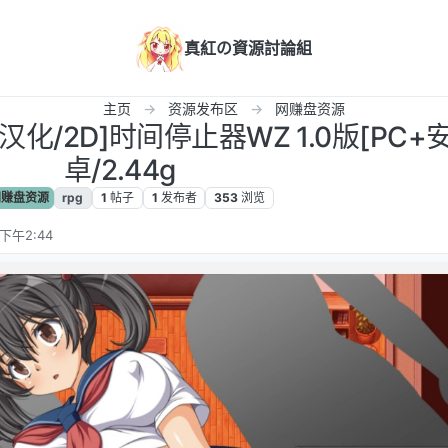
真紅の資源討論組
主页
资源发布区
网赚盘资源
T汉化/2D]时间停止器WZ 1.0版[PC+
卓/2.44g
赚盘资源
rpg
1
帖子
1
发布者
353
浏览
 下午2:44