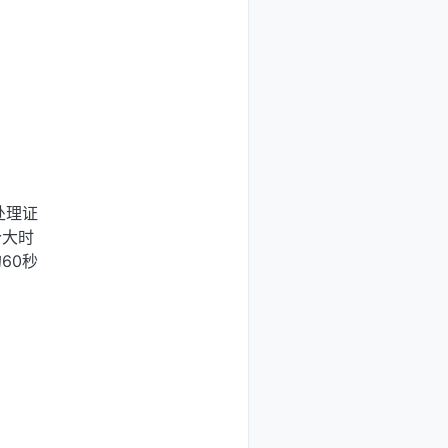
处理证
个大时
60秒