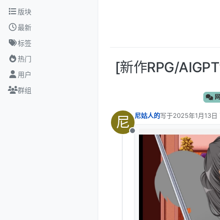
跳转至内容
版块
最新
标签
热门
[新作RPG/AIGP
用户
群组
网
尼姑人的
写于
2025年1月13日
尼
最后由 编辑
离线