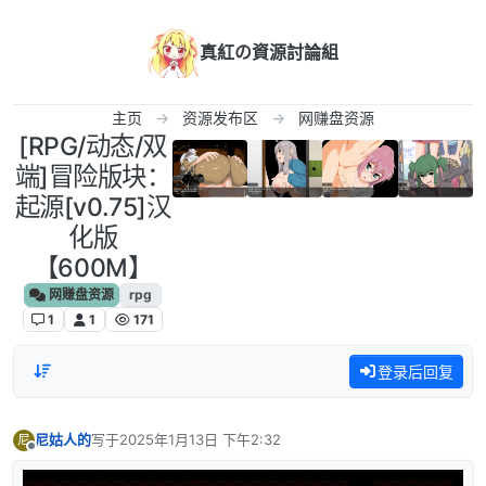
跳转至内容
真紅の資源討論組
主页
资源发布区
网赚盘资源
[RPG/动态/双
端]冒险版块：
起源[v0.75]汉
化版
【600M】
网赚盘资源
rpg
1
1
171
登录后回复
尼姑人的
写于
2025年1月13日 下午2:32
尼
最后由 编辑
离线