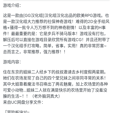
游戏介绍：
这是一款由[GG汉化组]汉化组汉化出品的欧美RPG游戏。也
是一款汉化组大力推荐的社保神奇游戏！难得的2D全手绘风
格+骚得一批令人万万想不到的神奇剧情！以及丰富的H事
件！最最重要的是：它是步兵不骑马版本！游戏没有打包，
解压后可以直接在游戏目录欣赏所有游戏CG！并且还附带了
一个汉化组手打攻略，简单，省事，实用！真的非常厉害~
总而言之，非常推荐，强力推荐！！
游戏内容：
住在东京的姐妹二人经乡下的叔叔邀请去乡村度假两星期。
她们在农场发现了自己的四个堂兄妹之间非同寻常的关系！
其中大姐靠着魔法书召唤出了两名魅魔，加上农场里的各种
可爱小动物…姐妹二人就在满是快乐的农场里开始了没羞没
臊的生活~！！（老外脑洞真大）
来自UC网盘分享文件：
「冒险板块10」