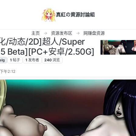
真紅の資源討論組
主页
资源发布区
网赚盘资源
化/动态/2D]超人/Super
5 Beta][PC+安卓/2.50G]
slg
1
帖子
1
发布者
240
浏览
下午2:12