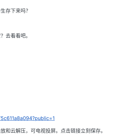
中生存下来吗？
望？去看看吧。
/375c611a8a094?public=1
播放和云解压，可电视投屏。点击链接立刻保存。