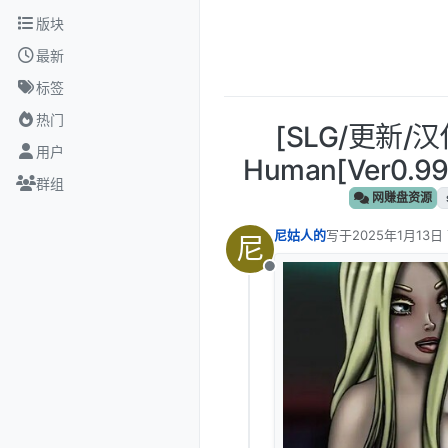
跳转至内容
版块
最新
标签
热门
[SLG/更新/汉
用户
Human[Ver0.99
群组
网赚盘资源
尼姑人的
写于
2025年1月13日 
尼
最后由 编辑
离线