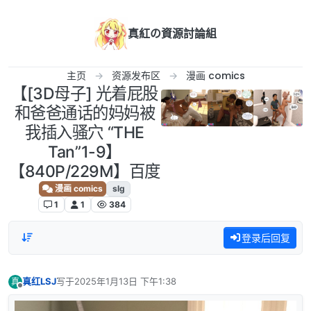
跳转至内容
真紅の資源討論組
主页
资源发布区
漫画 comics
【[3D母子] 光着屁股
和爸爸通话的妈妈被
我插入骚穴 “THE
Tan”1-9】
【840P/229M】百度
漫画 comics
slg
1
1
384
登录后回复
真红LSJ
写于
2025年1月13日 下午1:38
真
最后由 编辑
离线