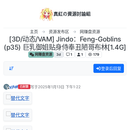
跳转至内容
真紅の資源討論組
主页
资源发布区
网赚盘资源
[3D/动态/VAM] Jindo：Feng-Goblins
(p35) 巨乳御姐贴身侍奉丑陋哥布林[1.4G]
网赚盘资源
3d
1
1
179
登录后回复
yjfdf
写于
2025年1月13日 下午1:22
Y
已封禁
最后由 编辑
离线