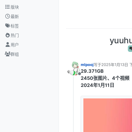
跳转至内容
版块
最新
标签
热门
yuu
用户
群组
mlpooj
写于
2025年1月13日 下
最后由 编辑
29.371GB
离线
2450张图片、4个视频
2024年1月11日