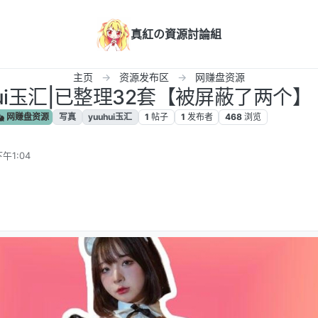
真紅の資源討論組
主页
资源发布区
网赚盘资源
hui玉汇|已整理32套【被屏蔽了两个】
网赚盘资源
写真
yuuhui玉汇
1
帖子
1
发布者
468
浏览
午1:04