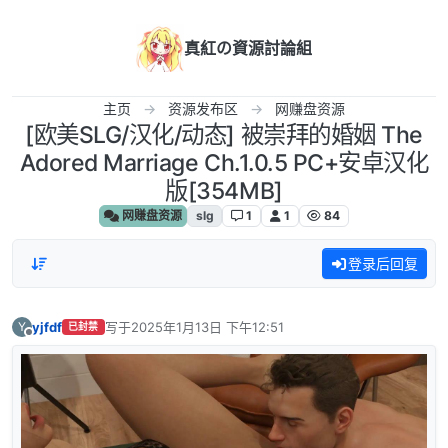
跳转至内容
真紅の資源討論組
主页
资源发布区
网赚盘资源
[欧美SLG/汉化/动态] 被崇拜的婚姻 The
Adored Marriage Ch.1.0.5 PC+安卓汉化
版[354MB]
网赚盘资源
slg
1
1
84
登录后回复
yjfdf
写于
2025年1月13日 下午12:51
Y
已封禁
最后由 编辑
离线