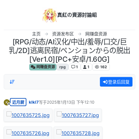
跳转至内容
真紅の資源討論組
主页
资源发布区
网赚盘资源
[RPG/动态/AI汉化/中出/羞辱/口交/巨
乳/2D]逃离民宿/ペンションからの脱出
[Ver1.0][PC+安卓/1.60G]
网赚盘资源
rpg
1
1
162
登录后回复
近月厨
klkl7
写于
2025年1月13日 下午12:10
K
最后由 编辑
离线