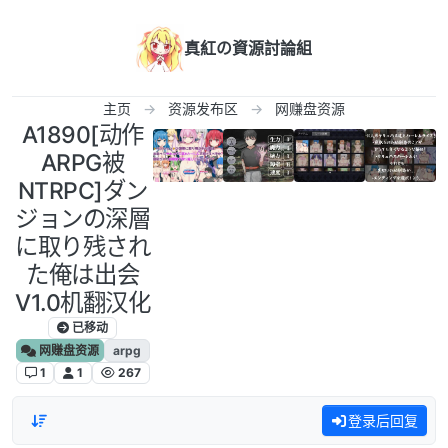
跳转至内容
真紅の資源討論組
主页
资源发布区
网赚盘资源
A1890[动作
ARPG被
NTRPC]ダン
ジョンの深層
に取り残され
た俺は出会
V1.0机翻汉化
已移动
网赚盘资源
arpg
1
1
267
登录后回复