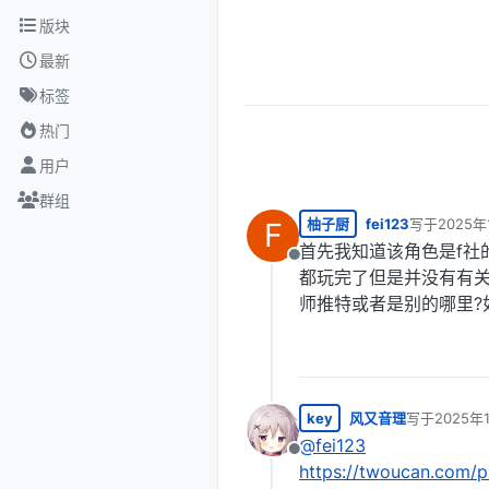
跳转至内容
版块
最新
标签
热门
用户
群组
柚子厨
fei123
写于
2025年
F
最后由 编辑
首先我知道该角色是f社
离线
都玩完了但是并没有有关
师推特或者是别的哪里?
key
风又音理
写于
2025年
最后由 编辑
@
fei123
离线
https://twoucan.com/p