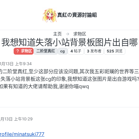
真紅の資源討論組
主页
求物区
我想知道失落小站背景板图片出自哪
求物区
二阶堂真红
cg
4
帖子
3
发布者
525
浏览
1月13日 上午9:34
的二阶堂真红,至少这部分应该没问题,其次我五彩斑斓的世界等
失落小站背景板这张cg的印象,我想知道这张图片是出自游戏吗
如果有知道的大佬请帮助我,谢谢你喵qwq
1月13日 上午10:29
rofile/minatsuki777