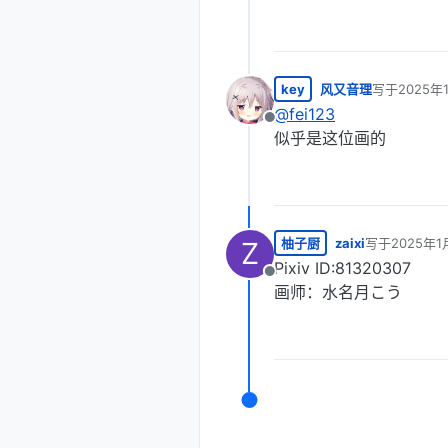
key
风又音理
写于
2025年
最后由 编辑
@
fei123
离线
似乎是这位画的
柚子厨
zaixi
写于
2025年1
Z
最后由 编辑
Pixiv ID:81320307
离线
画师：水名月こう