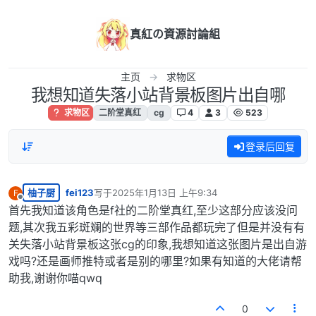
跳转至内容
真紅の資源討論組
主页
求物区
我想知道失落小站背景板图片出自哪
求物区
二阶堂真红
cg
4
3
523
登录后回复
柚子厨
fei123
写于
2025年1月13日 上午9:34
F
最后由 编辑
离线
首先我知道该角色是f社的二阶堂真红,至少这部分应该没问
题,其次我五彩斑斓的世界等三部作品都玩完了但是并没有有
关失落小站背景板这张cg的印象,我想知道这张图片是出自游
戏吗?还是画师推特或者是别的哪里?如果有知道的大佬请帮
助我,谢谢你喵qwq
0