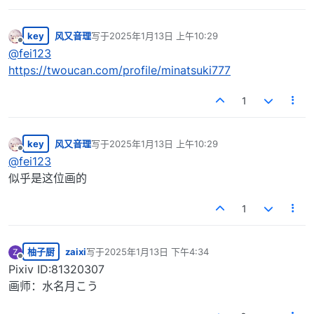
key
风又音理
写于
2025年1月13日 上午10:29
最后由 编辑
离线
@
fei123
https://twoucan.com/profile/minatsuki777
1
key
风又音理
写于
2025年1月13日 上午10:29
最后由 编辑
离线
@
fei123
似乎是这位画的
1
柚子厨
zaixi
写于
2025年1月13日 下午4:34
Z
最后由 编辑
离线
Pixiv ID:81320307
画师：水名月こう