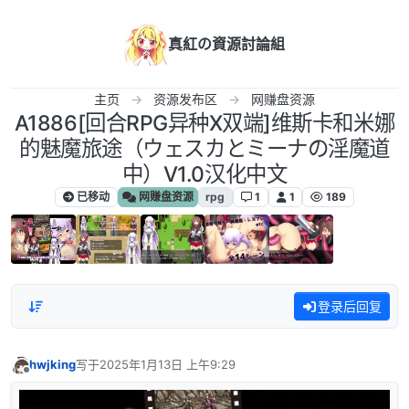
跳转至内容
真紅の資源討論組
主页
资源发布区
网赚盘资源
A1886[回合RPG异种X双端]维斯卡和米娜
的魅魔旅途（ウェスカとミーナの淫魔道
中）V1.0汉化中文
已移动
网赚盘资源
rpg
1
1
189
登录后回复
hwjking
写于
2025年1月13日 上午9:29
最后由 编辑
离线