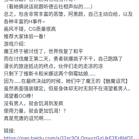
（看她俩说话就跟听德云社相声似的......）
总之，包含非常丰富的恶堕，阿黑颜，自己主动白给，以及
各种丰富的H事件~
画风不错，CG质量很高
推荐大家体验一番！
游戏介绍：
魔王终于被讨伐了，世界恢复了和平
而在讨伐魔王第二天，勇者就撂挑子不干，自己跑路了
漫长的旅途抵达的终点，伙伴们走的走凉的凉
只剩下了维斯卡和米娜这两个倒霉姑娘......
因为......在最终决战的时候，她们中了魔王的【魅魔诅咒】
虽然表面强装镇定，但是身体却无时无刻不在渴望着男人，
渴望着OO棒！
没有男人，就会饥渴到发疯
使用力量，就会更加饥渴！？
真是荒唐的诅咒啊......
链接:
https://pan.baidu.com/s/12sr3OLQqvvzGzUkF2Er6HQ?