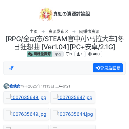
跳转至内容
真紅の資源討論組
主页
资源发布区
网赚盘资源
[RPG/全动态/STEAM官中/小马拉大车]冬
日狂想曲 [Ver1.04][PC+安卓/2.1G]
网赚盘资源
rpg
1
1
400
登录后回复
维他命
写于
2025年1月13日 上午6:21
维
最后由 编辑
离线