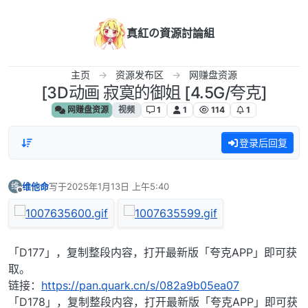
跳转至内容
真紅の資源討論組
主页
资源发布区
网赚盘资源
[3D动画 寂寞的御姐 [4.5G/夸克]
网赚盘资源
视频
1
1
114
1
登录后回复
维他命
写于
2025年1月13日 上午5:40
维
最后由 编辑
离线
「D177」，复制整段内容，打开最新版「夸克APP」即可获
取。
链接：
https://pan.quark.cn/s/082a9b05ea07
「D178」，复制整段内容，打开最新版「夸克APP」即可获