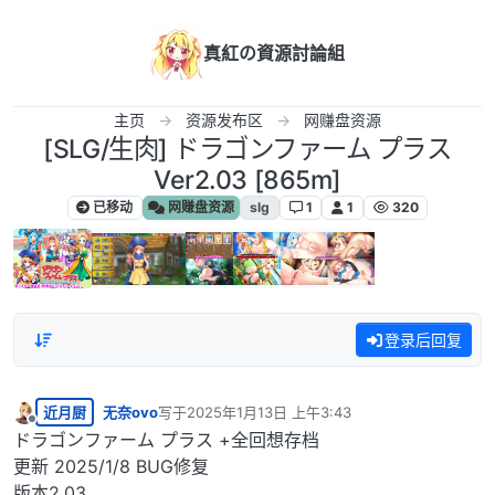
跳转至内容
真紅の資源討論組
主页
资源发布区
网赚盘资源
[SLG/生肉] ドラゴンファーム プラス
Ver2.03 [865m]
已移动
网赚盘资源
slg
1
1
320
登录后回复
近月厨
无奈ovo
写于
2025年1月13日 上午3:43
最后由 编辑
离线
ドラゴンファーム プラス +全回想存档
更新 2025/1/8 BUG修复
版本2.03