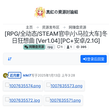
跳转至内容
真紅の資源討論組
主页
资源发布区
网赚盘资源
[RPG/全动态/STEAM官中/小马拉大车]冬
日狂想曲 [Ver1.04][PC+安卓/2.1G]
网赚盘资源
rpg
1
1
395
登录后回复
近月厨
klkl7
写于
2025年1月13日 上午3:28
K
最后由 编辑
离线