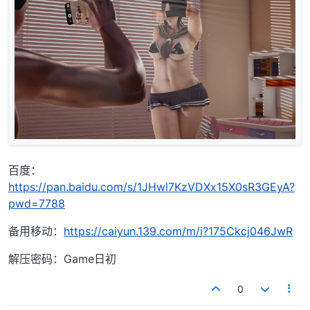
百度：
https://pan.baidu.com/s/1JHwl7KzVDXx15X0sR3GEyA?
pwd=7788
备用移动：
https://caiyun.139.com/m/i?175Ckcj046JwR
解压密码：Game日初
0