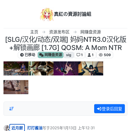
跳转至内容
真紅の資源討論組
主页
资源发布区
网赚盘资源
[SLG/汉化/动态/双端] 妈妈NTR3.0汉化版
+解锁画廊 [1.7G] QOSM: A Mom NTR
已移动
网赚盘资源
slg
1
1
509
登录后回复
近月厨
打打酱油
写于
2025年1月13日 上午12:31
最后由 编辑