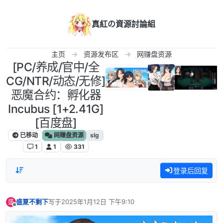
跳转至内容
真紅の資源討論組
主页
资源发布区
网赚盘资源
[PC/养成/官中/全
CG/NTR/动态/无修]
恶魔合约：孵化器
Incubus [1+2.41G]
[百度盘]
已移动
网赚盘资源
slg
1
1
331
登录后回复
盛夏不剩下
写于
2025年1月12日 下午9:10
盛
最后由 编辑
离线