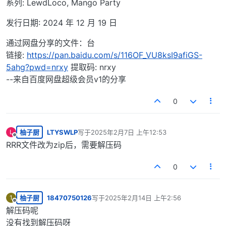
系列: LewdLoco, Mango Party
发行日期: 2024 年 12 月 19 日
通过网盘分享的文件：台
链接:
https://pan.baidu.com/s/116OF_VU8ksI9afiGS-
5ahg?pwd=nrxy
提取码: nrxy
--来自百度网盘超级会员v1的分享
0
柚子厨
LTYSWLP
写于
2025年2月7日 上午12:53
L
最后由 编辑
离线
RRR文件改为zip后，需要解压码
0
柚子厨
18470750126
写于
2025年2月14日 上午2:56
1
最后由 编辑
离线
解压码呢
没有找到解压码呀