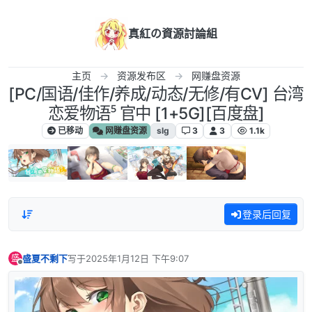
跳转至内容
真紅の資源討論組
主页
资源发布区
网赚盘资源
[PC/国语/佳作/养成/动态/无修/有CV] 台湾
恋爱物语⁵ 官中 [1+5G][百度盘]
已移动
网赚盘资源
slg
3
3
1.1k
登录后回复
盛夏不剩下
写于
2025年1月12日 下午9:07
盛
最后由 编辑
离线