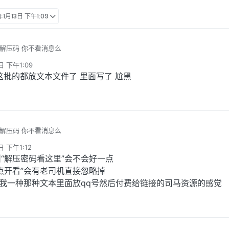
年1月13日 下午1:09
没解压码 你不看消息么
日 下午1:09
这批的都放文本文件了 里面写了 尬黑
没解压码 你不看消息么
日 下午1:12
“解压密码看这里”会不会好一点
点开看”会有老司机直接忽略掉
给我一种那种文本里面放qq号然后付费给链接的司马资源的感觉