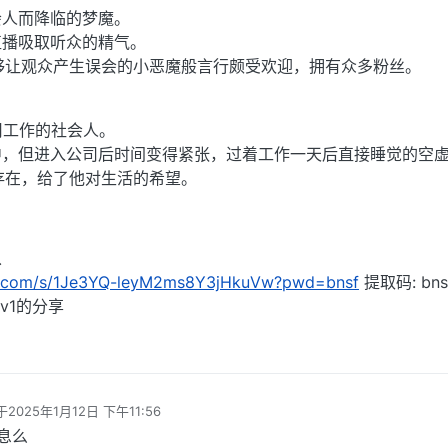
会人而降临的梦魔。
直播吸取听众的精气。
够让观众产生误会的小恶魔般言行颇受欢迎，拥有众多粉丝。
司工作的社会人。
中，但进入公司后时间变得紧张，过着工作一天后直接睡觉的空
的存在，给了他对生活的希望。
从
du.com/s/1Je3YQ-leyM2ms8Y3jHkuVw?pwd=bnsf
提取码: bns
v1的分享
于
2025年1月12日 下午11:56
后由 编辑
息么