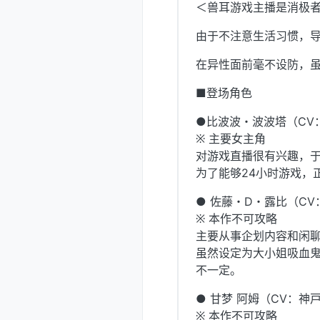
＜兽耳游戏主播是消极
由于不注意生活习惯，
在异性面前毫不设防，
■登场角色
●比波波・波波塔（CV
※ 主要女主角
对游戏直播很有兴趣，
为了能够24小时游戏，
● 佐藤・D・露比（C
※ 本作不可攻略
主要从事企划内容和闲聊直
虽然设定为大小姐吸血
不一定。
● 甘梦 阿姆（CV：神
※ 本作不可攻略