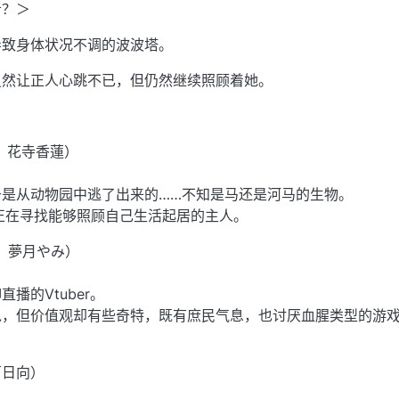
者？＞
导致身体状况不调的波波塔。
虽然让正人心跳不已，但仍然继续照顾着她。
：花寺香蓮）
于是从动物园中逃了出来的……不知是马还是河马的生物。
正在寻找能够照顾自己生活起居的主人。
V：夢月やみ）
播的Vtuber。
鬼，但价值观却有些奇特，既有庶民气息，也讨厌血腥类型的游
戸日向）