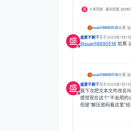
离线
盛
2 条回复
最后回复
2025
suan19890518
大哥 
S
盛夏不剩下
写于
2025年1月13
盛
最后由 编辑
@
suan19890518
尬黑 
离线
suan19890518
大哥 
S
盛夏不剩下
写于
2025年1月13
盛
最后由 编辑
我下次把文本文件改名叫
离线
感觉现在这个“不会用的
但是“解压密码看这里”