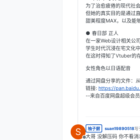
为了治愈疲倦的现代社
但她的真实目的是通过
甜美程度MAX，以及能
● 春日部 正人
在一家Web设计相关公
学生时代沉浸在宅文化
在这时得知了Vtuber
女性角色以日语配音
通过网盘分享的文件：
链接:
https://pan.bai
--来自百度网盘超级会员
柚子厨
suan19890518
写
S
最
大哥 没解压码 你不看消