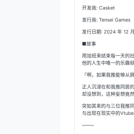
开发商: Casket
发行商: Tensei Games
发行日期: 2024 年 12 月
■故事
用加班来结束每一天的
他的人生中唯一的乐趣就是
『啊，如果我推能够从
正人沉浸在和我推同居
却没想到，这种妄想竟然
突如其来的与三位我推
与出现在现实中的Vtu
——–