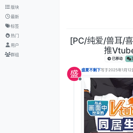
跳转至内容
版块
最新
标签
热门
[PC/纯爱/兽耳/
用户
推Vtube
群组
已移动
盛夏不剩下
写于
2025年1月12
盛
最后由 编辑
离线