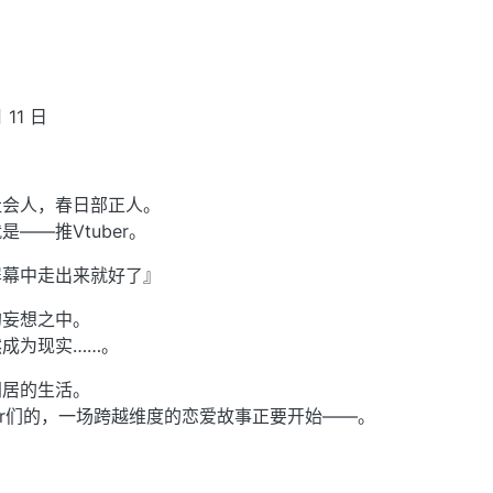
 11 日
社会人，春日部正人。
——推Vtuber。
屏幕中走出来就好了』
的妄想之中。
成为现实……。
同居的生活。
ber们的，一场跨越维度的恋爱故事正要开始——。