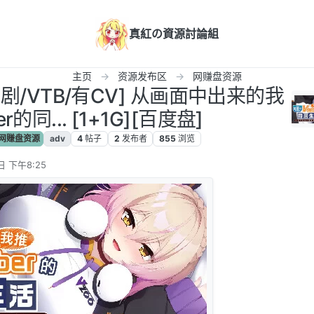
真紅の資源討論組
主页
资源发布区
网赚盘资源
喜剧/VTB/有CV] 从画面中出来的我
r的同... [1+1G][百度盘]
网赚盘资源
adv
4
帖子
2
发布者
855
浏览
日 下午8:25