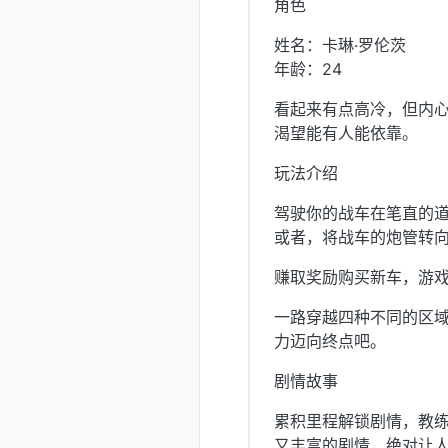
角色
姓名：卡琳·罗伦茨
年龄：24
看起来有点高冷，但内
渴望能有人能依靠。
玩法介绍
驾驶你的战车在笔直的
或者，将战车的炮管转
赚取奖励购买新车，游
一路穿越四种不同的区
力迈向终点吧。
剧情故事
累积里程解锁剧情，教
又丰富的剧情，绝对让