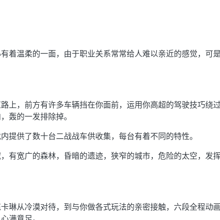
心有着温柔的一面，由于职业关系常常给人难以亲近的感觉，可
道路上，前方有许多车辆挡在你面前，运用你高超的驾驶技巧绕
向，轰的一发排除掉。
戏内提供了数十台二战战车供收集，每台有着不同的特性。
域，有宽广的森林，昏暗的遗迹，狭窄的城市，危险的太空，发
练卡琳从冷漠对待，到与你做各式玩法的亲密接触，六段全程动
人心满意足。