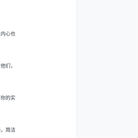
是内心也
过他们，
挥你的实
画，简洁