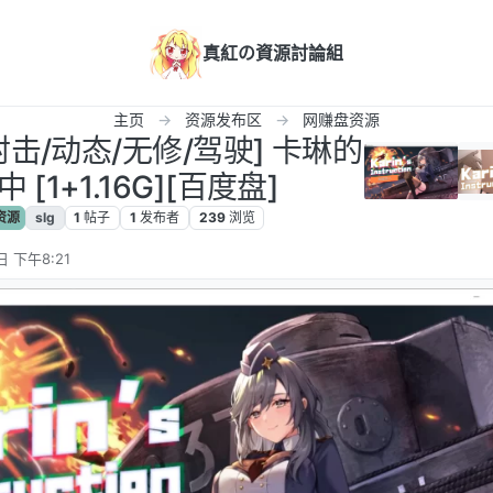
真紅の資源討論組
主页
资源发布区
网赚盘资源
射击/动态/无修/驾驶] 卡琳的
[1+1.16G][百度盘]
资源
slg
1
帖子
1
发布者
239
浏览
日 下午8:21