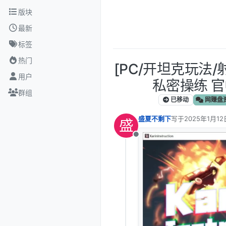
跳转至内容
版块
最新
标签
热门
[PC/开坦克玩法/
用户
私密操练 官中 
群组
已移动
网赚盘
盛夏不剩下
写于
2025年1月12
盛
最后由 编辑
离线