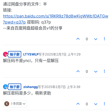
通过网盘分享的文件：半
链接:
https://pan.baidu.com/s/1RKR9z78d8wKjgWWb1DATGw
?pwd=q37p
提取码: q37p
--来自百度网盘超级会员v1的分享
0
柚子厨
LTYSWLP
写于
2025年2月7日 上午1:29
L
最后由 编辑
离线
解压码不是ynci，只有一层解压
0
柚子厨
zishangg
写于
2025年2月7日 上午3:39
Z
最后由 编辑
离线
解压密码是多少，萌新求助
K
1 条回复
0