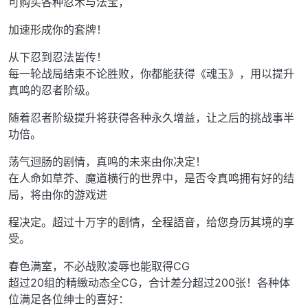
可购买各种忍术与法宝，
加速形成你的套牌！
从下忍到忍法皆传！
每一轮战局结束不论胜败，你都能获得《魂玉》，用以提升
真鸣的忍者阶级。
随着忍者阶级提升将获得各种永久增益，让之后的挑战事半
功倍。
荡气迴肠的剧情，真鸣的未来由你决定！
在人命如草芥、魔道横行的世界中，是否令真鸣拥有好的结
局，将由你的游戏进
程决定。超过十万字的剧情，全程語音，给您身历其境的享
受。
春色满室，不必战败凌辱也能取得CG
超过20组的精緻动态全CG，合计差分超过200张！各种体
位满足各位绅士的喜好：