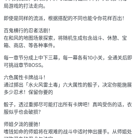
局游戏的打法走向。
即使是同样的流派，根据搭配的不同也能令你花样百出！
百鬼横行的忍者活剧！
在和风的地图场景探索，将随机生成包含战斗、休憩、宝
箱、商店、等各种事件。
每一章节分成上中下三幕，每一幕各有10小关，全通关后即
可挑战章节BOSS。
六色属性卡牌战斗！
通过掷出「水火风雷土毒」六大属性的骰子，决定你能施展
多少忍术！保留你要的
骰子，透过重掷尽可能打出所有卡牌吧！真鸣受伤的话，衣
服似乎也会破损？
师姐夕泷的援驰！
嗜钱如命的师姐将在艰难的战斗中适时伸出援手。从师姐处