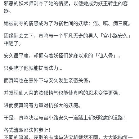
邪恶的妖术师剥夺了她的情感，以使她成为妖王转生的容
器。
她被剥夺的情感成为了为祸世间的妖孽：淫、嗔、痴三魔。
因缘际会之下，真鸣与一个平凡无奇的男人「宫小路安久」
相遇了。
安久虽平庸，却拥有着妖怪们梦寐以求的「仙人骨」，
只要吃了他就能提高法力…
而真鸣也在意外下与安久发生亲密关係，
并发现仙人骨的浓郁精气也能使真鸣的忍术变得更强，
进而使真鸣有力量对抗强大的妖魔。
于是，真鸣决定与宫小路安久一道踏上斩妖除魔的道路！
各式流派忍法帖参上！
不同的流派，获取的卡牌与法宝将截然不同，大大影响每一