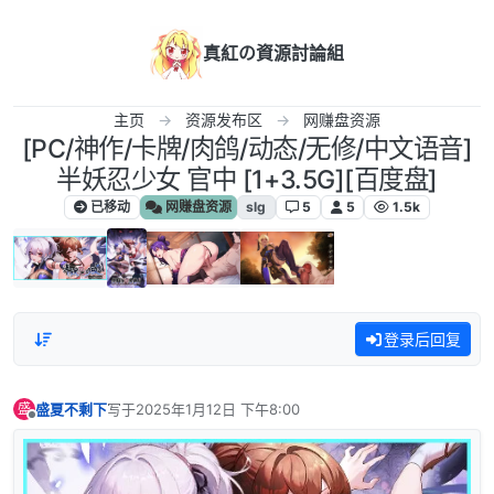
跳转至内容
真紅の資源討論組
主页
资源发布区
网赚盘资源
[PC/神作/卡牌/肉鸽/动态/无修/中文语音]
半妖忍少女 官中 [1+3.5G][百度盘]
已移动
网赚盘资源
slg
5
5
1.5k
登录后回复
盛夏不剩下
写于
2025年1月12日 下午8:00
盛
最后由 编辑
离线