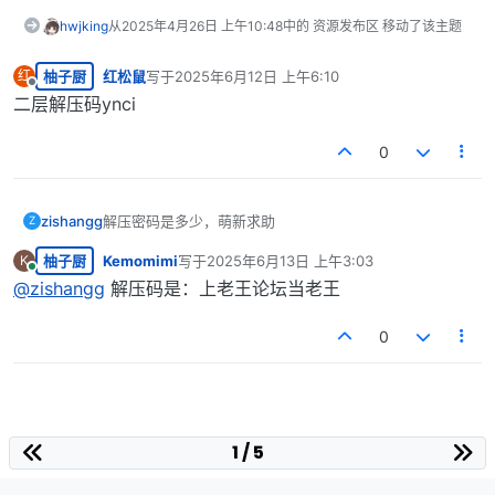
hwjking
从
2025年4月26日 上午10:48
中的 资源发布区 移动了该主题
柚子厨
红松鼠
写于
2025年6月12日 上午6:10
红
最后由 编辑
离线
二层解压码ynci
0
zishangg
解压密码是多少，萌新求助
Z
柚子厨
Kemomimi
写于
2025年6月13日 上午3:03
K
最后由 编辑
在线
@
zishangg
解压码是：上老王论坛当老王
0
1 / 5