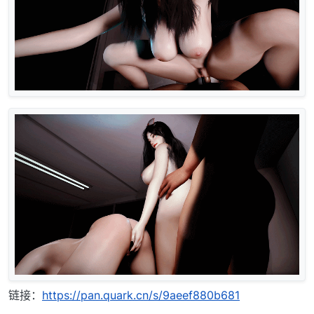
链接：
https://pan.quark.cn/s/9aeef880b681