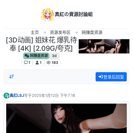
跳转至内容
真紅の資源討論組
主页
资源发布区
网赚盘资源
[3D动画] 姐妹花 爆乳待
奉 [4K] [2.09G/夸克]
网赚盘资源
3d
1
1
183
登录后回复
真红LSJ
写于
2025年1月12日 下午7:18
真
最后由 编辑
离线