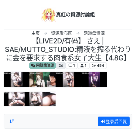
跳转至内容
真紅の資源討論組
主页
资源发布区
网赚盘资源
【LIVE2D/有码】 さえ |
SAE/MUTTO_STUDIO:精液を搾る代わり
に金を要求する肉食系女子大生【4.8G】
网赚盘资源
2d
1
1
454
登录后回复