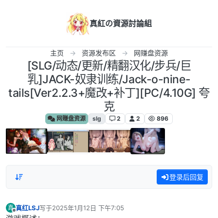
跳转至内容
真紅の資源討論組
主页
资源发布区
网赚盘资源
[SLG/动态/更新/精翻汉化/步兵/巨
乳]JACK-奴隶训练/Jack-o-nine-
tails[Ver2.2.3+魔改+补丁][PC/4.10G] 夸
克
网赚盘资源
slg
2
2
896
登录后回复
真红LSJ
写于
2025年1月12日 下午7:05
真
最后由 编辑
离线