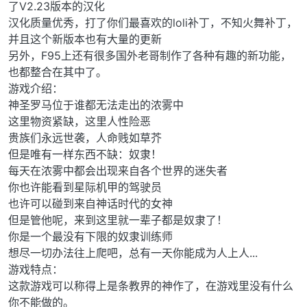
了V2.23版本的汉化
汉化质量优秀，打了你们最喜欢的loli补丁，不知火舞补丁，
并且这个新版本也有大量的更新
另外，F95上还有很多国外老哥制作了各种有趣的新功能，
也都整合在其中了。
游戏介绍：
神圣罗马位于谁都无法走出的浓雾中
这里物资紧缺，这里人性险恶
贵族们永远世袭，人命贱如草芥
但是唯有一样东西不缺：奴隶！
每天在浓雾中都会出现来自各个世界的迷失者
你也许能看到星际机甲的驾驶员
也许可以碰到来自神话时代的女神
但是管他呢，来到这里就一辈子都是奴隶了！
你是一个最没有下限的奴隶训练师
想尽一切办法往上爬吧，总有一天你能成为人上人...
游戏特点：
这款游戏可以称得上是条教界的神作了，在游戏里没有什么
你不能做的。