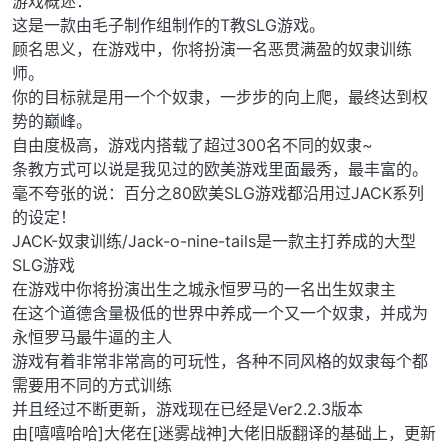
游戏概述：
这是一款由毛子制作组制作的T教SLG游戏。
顾名思义，在游戏中，你将扮演一名恶贯满盈的奴隶训练
师。
你的目标就是用一个个奴隶，一步步的向上爬，最终达到权
势的巅峰。
自由度极高，游戏内搭载了超过300名不同的奴隶~
条教方式可以说是我见过的欧美游戏里面最秀，最丰富的。
毫不夸张的说：百分之80欧美SLG游戏都沿用过JACK系列
的设定！
JACK-奴隶训练/Jack-o-nine-tails是一款主打养成的大型
SLG游戏
在游戏中你将扮演出生之城永恒罗马的一名出生奴隶主
在这个道德含量极低的世界中养成一个又一个奴隶，并成为
永恒罗马最牛逼的主人
游戏有着非常非常高的可玩性，各种不同风格的奴隶每个都
需要用不同的方式训练
并且经过不断更新，游戏现在已经是Ver2.2.3版本
由[嘻嘻哈哈]大佬在[迷雾战神]大佬旧版翻译的基础上，更新