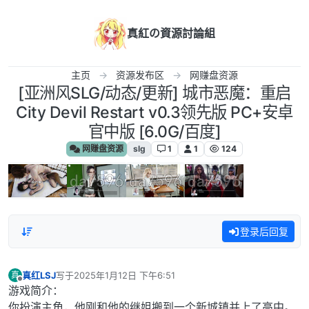
跳转至内容
真紅の資源討論組
主页
资源发布区
网赚盘资源
[亚洲风SLG/动态/更新] 城市恶魔：重启
City Devil Restart v0.3领先版 PC+安卓
官中版 [6.0G/百度]
网赚盘资源
slg
1
1
124
登录后回复
真红LSJ
写于
2025年1月12日 下午6:51
真
最后由 编辑
离线
游戏简介：
你扮演主角，他刚和他的继姐搬到一个新城镇并上了高中。