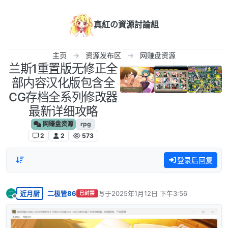
跳转至内容
真紅の資源討論組
主页
资源发布区
网赚盘资源
兰斯1重置版无修正全
部内容汉化版包含全
CG存档全系列修改器
最新详细攻略
网赚盘资源
rpg
2
2
573
登录后回复
近月厨
二极管86
写于
2025年1月12日 下午3:56
二
已封禁
最后由 编辑
离线