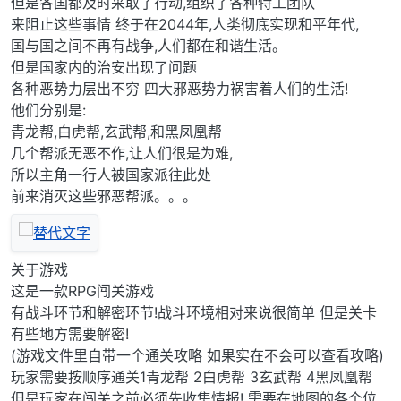
但是各国都及时采取了行动,组织了各种特工团队
来阻止这些事情 终于在2044年,人类彻底实现和平年代,
国与国之间不再有战争,人们都在和谐生活。
但是国家内的治安出现了问题
各种恶势力层出不穷 四大邪恶势力祸害着人们的生活!
他们分别是:
青龙帮,白虎帮,玄武帮,和黑凤凰帮
几个帮派无恶不作,让人们很是为难,
所以主角一行人被国家派往此处
前来消灭这些邪恶帮派。。。
关于游戏
这是一款RPG闯关游戏
有战斗环节和解密环节!战斗环境相对来说很简单 但是关卡
有些地方需要解密!
(游戏文件里自带一个通关攻略 如果实在不会可以查看攻略)
玩家需要按顺序通关1青龙帮 2白虎帮 3玄武帮 4黑凤凰帮
但是玩家在闯关之前必须先收集情报! 需要在地图的各个位