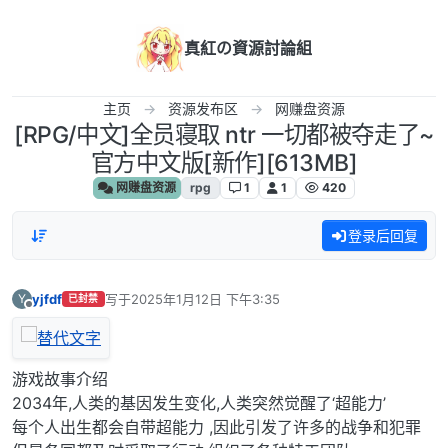
跳转至内容
真紅の資源討論組
主页
资源发布区
网赚盘资源
[RPG/中文]全员寝取 ntr 一切都被夺走了~
官方中文版[新作][613MB]
网赚盘资源
rpg
1
1
420
登录后回复
yjfdf
写于
2025年1月12日 下午3:35
Y
已封禁
最后由 编辑
离线
游戏故事介绍
2034年,人类的基因发生变化,人类突然觉醒了‘超能力’
每个人出生都会自带超能力 ,因此引发了许多的战争和犯罪