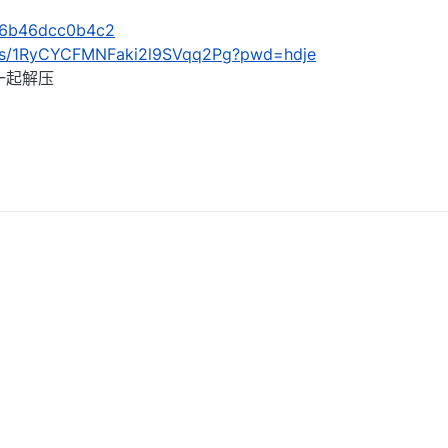
s/6b46dcc0b4c2
om/s/1RyCYCFMNFaki2l9SVqq2Pg?pwd=hdje
一起解压