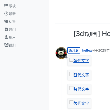
跳转至内容
版块
最新
标签
热门
[3d动画] H
用户
群组
近月厨
hellox
写于
2025年
最后由 编辑
离线