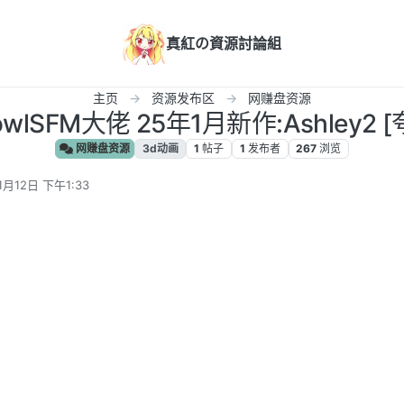
真紅の資源討論組
主页
资源发布区
网赚盘资源
owlSFM大佬 25年1月新作:Ashley2 [
网赚盘资源
3d动画
1
帖子
1
发布者
267
浏览
1月12日 下午1:33