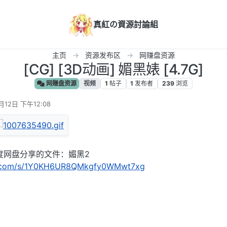
真紅の資源討論組
主页
资源发布区
网赚盘资源
[CG] [3D动画] 媚黑婊 [4.7G]
网赚盘资源
视频
1
帖子
1
发布者
239
浏览
月12日 下午12:08
度网盘分享的文件：媚黑2
du.com/s/1Y0KH6UR8QMkgfy0WMwt7xg