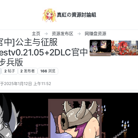
真紅の資源討論組
主页
资源发布区
网赚盘资源
C官中]公主与征服
uestv0.21.05+2DLC官中
步兵版
2
帖子
2
发布者
166
浏览
于
2025年1月12日 上午11:52
后由 编辑