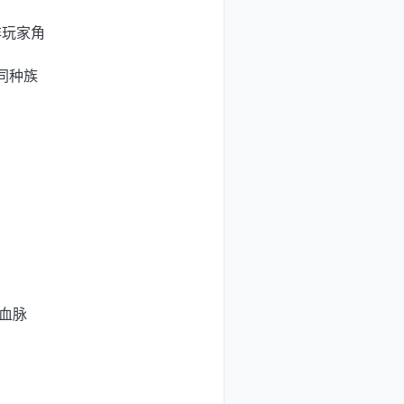
非玩家角
同种族
血脉