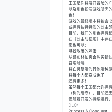
王国是你将展开冒险的广
以及角色扮演游戏所需
色！
游戏的最终版本将包含 2
或拥有独特特质的公主
目前，我们的角色拥有超过
在《公主与征服》中存
您也可以：
寻找散落的鸡蛋
从哥布林拍卖会购买新
召唤骷髅
将亡灵复活为其他活种
将每个人都变成兔子
还有更多！
虽然每个王国都允许拥有
（称为后裔），目前还
但随着开发的持续进行
DLC:
Princess & Conquest - 