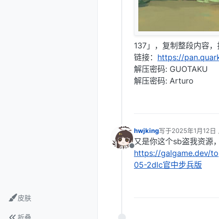
137」，复制整段内容
链接：
https://pan.qua
解压密码: GUOTAKU
解压密码: Arturo
hwjking
写于
2025年1月12日 
最后由 编辑
又是你这个sb盗我资源
离线
https://galgame.dev
05-2dlc官中步兵版
皮肤
折叠