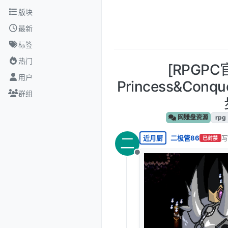
跳转至内容
版块
最新
标签
热门
[RPGP
用户
Princess&Conq
群组
网赚盘资源
rpg
近月厨
二极管86
写
二
已封禁
最
离线