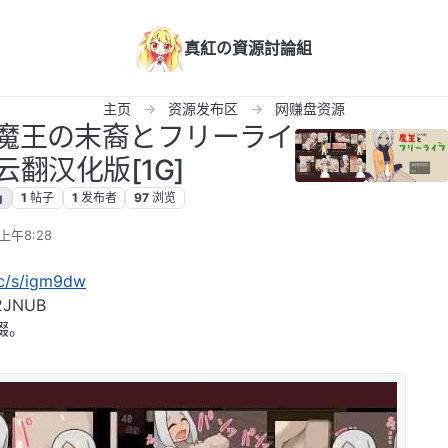
真紅の資源討論組
主页
资源发布区
网赚盘资源
汉化]魔王の末裔とフリーライ
9云翻汉化版[1G]
g
1
帖子
1
发布者
97
浏览
上午8:28
cc/s/igm9dw
JNUB
缀。