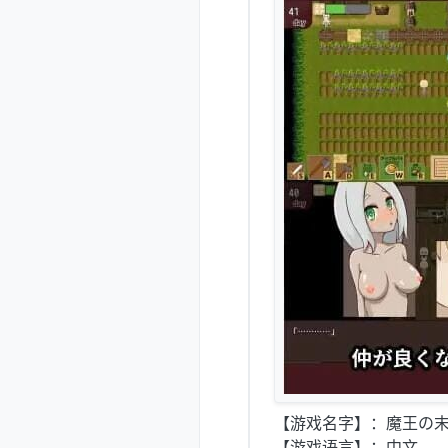
【游戏名字】：魔王の末裔
【游戏语言】：中文