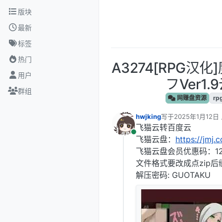
跳转至内容
版块
最新
标签
热门
A3274[RPG
用户
フVer1.
群组
网赚盘资源
rp
hwjking
写于
2025年1月12日 
最后由 编辑
飞猫云转百度云
在线
飞猫云盘：
https://jmj.
飞猫云盘会员优惠码：12
文件格式要改成点zip后
解压密码: GUOTAKU